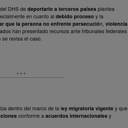
a del DHS de
deportarlo a terceros países
plantea
pecialmente en cuanto al
debido proceso
y la
ar que la persona no enfrente persecució
n,
violencia
ados han presentado recursos ante tribunales federales
 se revisa el caso.
úa dentro del marco de la l
ey migratoria vigente
y que
aciones
conforme a
acuerdos internacionales
y