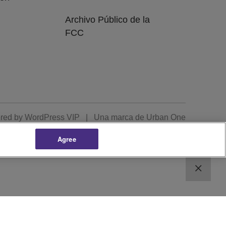
Archivo Público de la
FCC
red by
WordPress VIP
|
Una marca de Urban One
Agree