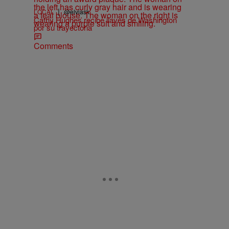
|
LOCAL
@elviask
Cathy Hughes recibe llaves de Washington
por su trayectoria
Comments