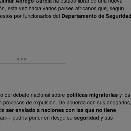
Kilmar Ábrego García
ha estado librando una nueva
ción, esta vez hacia varios países africanos que, según
estos por funcionarios del
Departamento de Segurida
o del debate nacional sobre
políticas migratorias
y los
en procesos de expulsión. De acuerdo con sus abogados
 de
ser enviado a naciones con las que no tiene
an— podría poner en riesgo su
seguridad
y sus