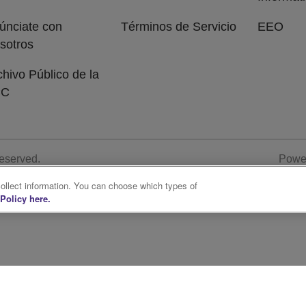
únciate con
Términos de Servicio
EEO
sotros
chivo Público de la
CC
Reserved.
Powe
collect information. You can choose which types of
Policy here.