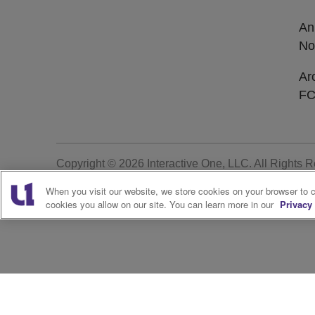
An
No
Ar
F
Copyright © 2026
Interactive One, LLC
. All Rights 
When you visit our website, we store cookies on your browser to 
cookies you allow on our site. You can learn more in our
Privacy 