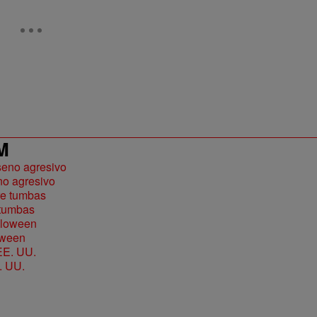
M
no agresivo
e tumbas
loween
. UU.