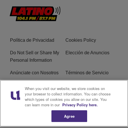
Política de Privacidad
Cookies Policy
Do Not Sell or Share My
Elección de Anuncios
Personal Information
Anúnciate con Nosotros
Términos de Servicio
EEO
Archivo Público de la
When you visit our website, we store cookies on
FCC
your browser to collect information. You can choose
which types of cookies you allow on our site. You
can learn more in our
Privacy Policy here.
Archivo Público de la
FCC
Agree