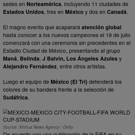
sedes en
Norteamérica
, incluyendo 11 ciudades de
Estados Unidos
, tres en
México
y dos en
Canadá
.
El magno evento que acaparará
atención global
hasta conocer a los nuevos campeones el 19 de julio
comenzará con una ceremonia sin precedentes en el
Estadio Ciudad de México, presentando al grupo
Maná
,
Belinda
,
J Balvin, Los Ángeles Azules
y
Alejandro Fernández
, entre otros artistas.
Luego el equipo de
México (El Tri)
defenderá los
colores de su bandera frente a la selección de
Sudáfrica
.
Source: Xinhua News Agency / Getty
De acuerdo con una publicación de la FIFA en su