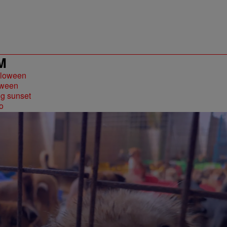
M
loween
o