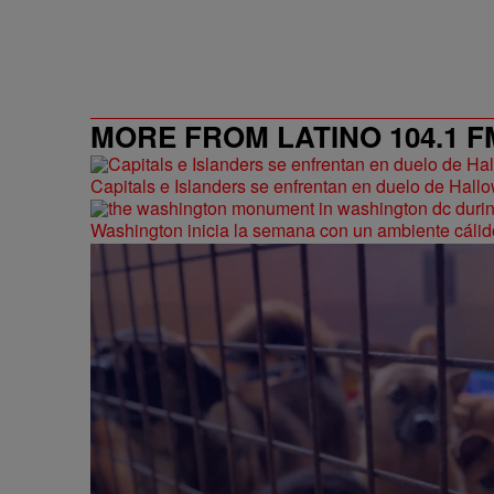
MORE FROM LATINO 104.1 F
Capitals e Islanders se enfrentan en duelo de Hal
Washington inicia la semana con un ambiente cálid