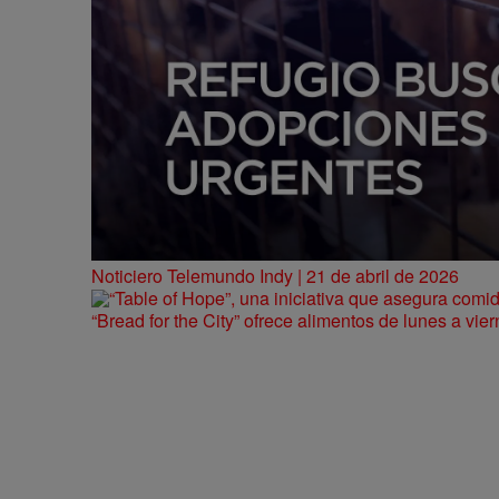
Noticiero Telemundo Indy | 21 de abril de 2026
“Bread for the City” ofrece alimentos de lunes a vie