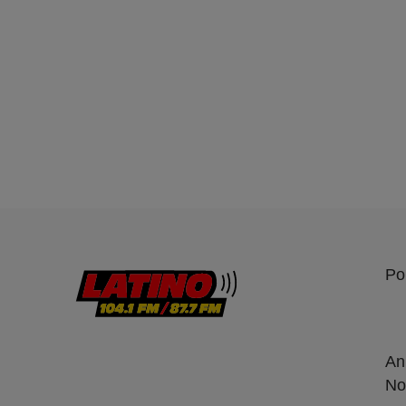
Po
An
No