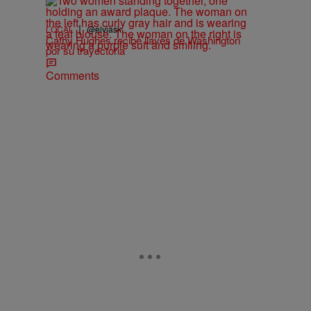
|
LOCAL
@elviask
Cathy Hughes recibe llaves de Washington
por su trayectoria
Comments