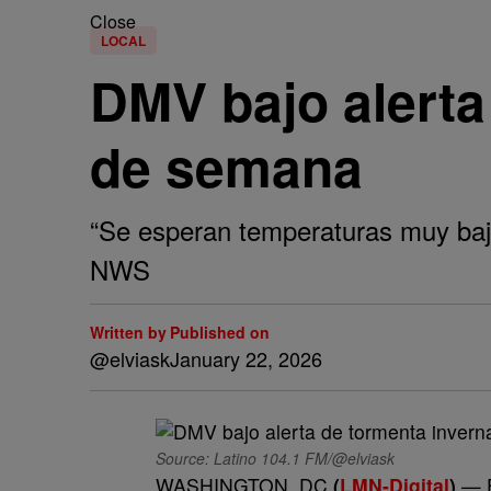
Close
LOCAL
DMV bajo alerta 
de semana
“Se esperan temperaturas muy baj
NWS
Written by
Published on
@elviask
January 22, 2026
Source: Latino 104.1 FM/@elviask
WASHINGTON, DC
(
LMN-Digital
)
— 